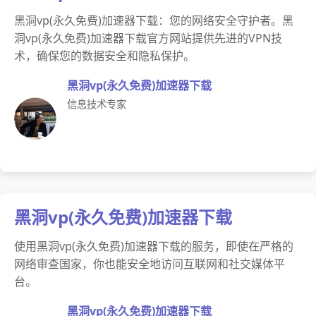
黑洞vp(永久免费)加速器下载：您的网络安全守护者。黑
洞vp(永久免费)加速器下载官方网站提供先进的VPN技
术，确保您的数据安全和隐私保护。
黑洞vp(永久免费)加速器下载
信息技术专家
黑洞vp(永久免费)加速器下载
使用黑洞vp(永久免费)加速器下载的服务，即使在严格的
网络审查国家，你也能安全地访问互联网和社交媒体平
台。
黑洞vp(永久免费)加速器下载