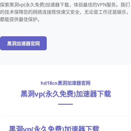
探索黑洞vp(永久免费)加速器下载，体验最佳的VPN服务。我们
的技术保障您的网络连接既快速又安全，无论是工作还是娱乐，
都能提供最佳保护。
黑洞加速器官网
hd18cn黑洞加速器官网
黑洞vp(永久免费)加速器下载
黑洞vp(永久免费)加速器下载