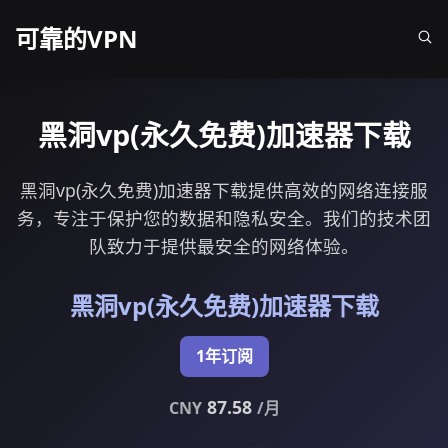
可靠的VPN
黑洞vp(永久免费)加速器下载
黑洞vp(永久免费)加速器下载提供高效的网络连接服
务，专注于保护您的数据和隐私安全。我们的技术团
队致力于提供最安全的网络体验。
黑洞vp(永久免费)加速器下载
1年订阅
87.58
CNY
/月