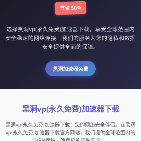
节省 50%
选择黑洞vp(永久免费)加速器下载，享受全球范围内
安全稳定的网络连接。我们的服务为您的隐私和数据
安全提供全面的保障。
黑洞加速器免费
黑洞vp(永久免费)加速器下载
黑洞vp(永久免费)加速器下载：您的网络安全伴侣。在黑洞
vp(永久免费)加速器下载官方网站，我们提供全球范围内的
VPN保护，确保您的隐私安全。