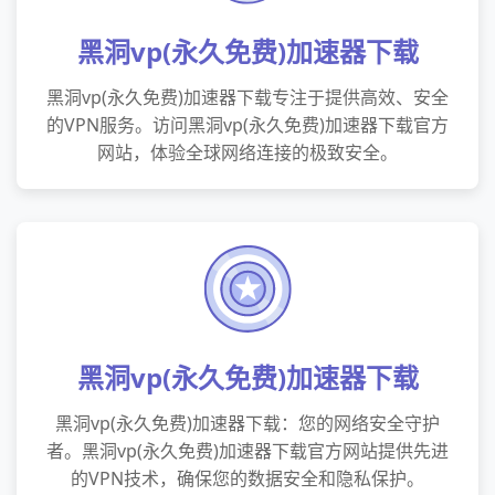
黑洞vp(永久免费)加速器下载
黑洞vp(永久免费)加速器下载专注于提供高效、安全
的VPN服务。访问黑洞vp(永久免费)加速器下载官方
网站，体验全球网络连接的极致安全。
黑洞vp(永久免费)加速器下载
黑洞vp(永久免费)加速器下载：您的网络安全守护
者。黑洞vp(永久免费)加速器下载官方网站提供先进
的VPN技术，确保您的数据安全和隐私保护。