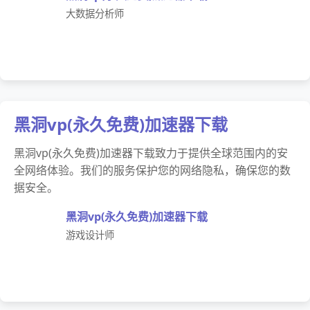
大数据分析师
黑洞vp(永久免费)加速器下载
黑洞vp(永久免费)加速器下载致力于提供全球范围内的安
全网络体验。我们的服务保护您的网络隐私，确保您的数
据安全。
黑洞vp(永久免费)加速器下载
游戏设计师