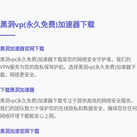
黑洞vp(永久免费)加速器下载
黑洞加速器官网下载
黑洞vp(永久免费)加速器下载是您的网络安全守护者。我们的
VPN服务为您的隐私保驾护航。选择黑洞vp(永久免费)加速器下
载，网络更安全。
下载黑洞加速器
黑洞vp(永久免费)加速器下载专注于提供高效的网络安全服务。
我们的团队致力于保护您的在线隐私和数据安全，确保您在任何
网络环境下都能安心上网。
黑洞加速官网下载